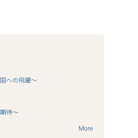
大国への飛躍～
を期待～
More