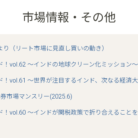
市場情報・その他
fraだより（リート市場に見直し買いの動き）
ド！vol.62 ～インドの地球クリーン化ミッション～
ンド！vol.61 ～世界が注目するインド、次なる経済
市場マンスリー(2025.6)
ド！vol.60 ～インドが関税政策で折り合えること