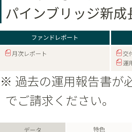
パインブリッジ新成
ファンドレポート
月次レポート
交
運
※ 過去の運用報告書が
でご請求ください。
特色
データ