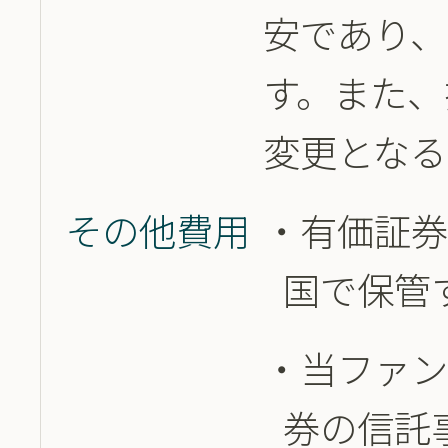
安であり、
す。また、
変更となる
その他費用
有価証
国で保管
当ファ
券の信託