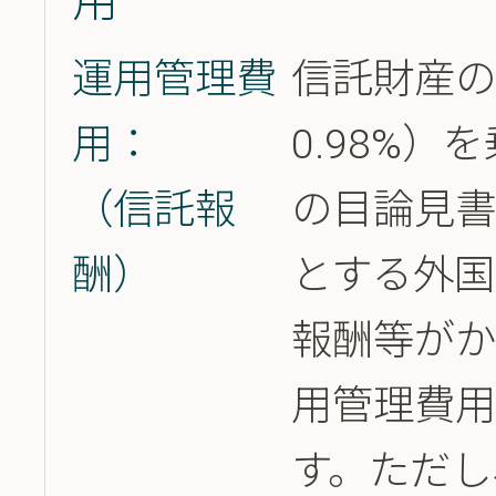
用
運用管理費
信託財産の
用：
0.98%
（信託報
の目論見
酬）
とする外国
報酬等が
用管理費用
す。ただし