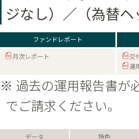
ジなし）／（為替ヘ
ファンドレポート
月次レポート
交
運
※ 過去の運用報告書が
でご請求ください。
データ
特色