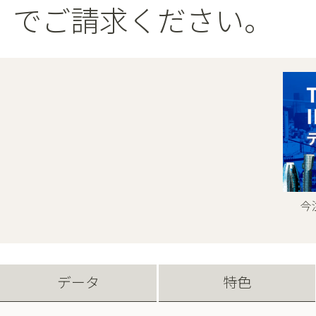
でご請求ください。
今
データ
特色