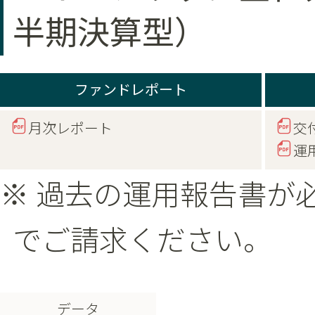
半期決算型）
ファンドレポート
月次レポート
交
運
※ 過去の運用報告書が
でご請求ください。
データ