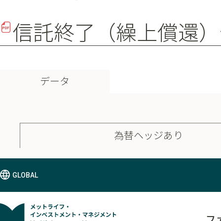
信託終了（繰上償還）
データ
為替ヘッジあり